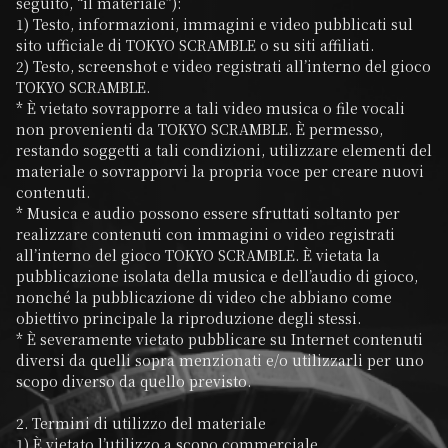
seguito, “il materiale”):

1) Testo, informazioni, immagini e video pubblicati sul 
sito ufficiale di TOKYO SCRAMBLE o su siti affiliati.

2) Testo, screenshot e video registrati all’interno del gioco 
TOKYO SCRAMBLE.

* È vietato sovrapporre a tali video musica o file vocali 
non provenienti da TOKYO SCRAMBLE. È permesso, 
restando soggetti a tali condizioni, utilizzare elementi del 
materiale o sovrapporvi la propria voce per creare nuovi 
contenuti.

* Musica e audio possono essere sfruttati soltanto per 
realizzare contenuti con immagini o video registrati 
all’interno del gioco TOKYO SCRAMBLE. È vietata la 
pubblicazione isolata della musica e dell’audio di gioco, 
nonché la pubblicazione di video che abbiano come 
obiettivo principale la riproduzione degli stessi.

* È severamente vietato pubblicare su Internet contenuti 
diversi da quelli sopra menzionati e/o utilizzarli per uno 
scopo diverso da quello previsto.

2. Termini di utilizzo del materiale

1) È vietato l’utilizzo a scopo commerciale
